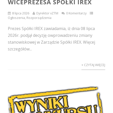
WICEPREZESA SPÓŁKI IREX
8 lipca 2026
Dyrektor vZTM
0 Komentarzy
Ogłoszenia
,
Rozporządzenia
Prezes Spółki IREX zawiadamia, iż dnia 08 lipca
2026r. podjął decyzję owprowadzeniu zmiany
stanowiskowej w Zarządzie Spółki IREX. Więcej
szczegółów...
+ CZYTAJ WIĘCEJ