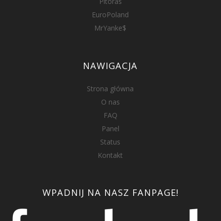
Pitoras
EuroPoland
MrYanke$
NAWIGACJA
Strona główna
O nas
FAQ
Panel
Status
Kontakt
WPADNIJ NA NASZ FANPAGE!