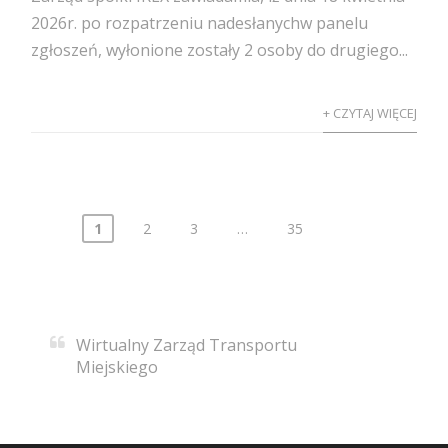
2026r. po rozpatrzeniu nadesłanychw panelu
zgłoszeń, wyłonione zostały 2 osoby do drugiego...
+ CZYTAJ WIĘCEJ
1
2
3
…
35
Nawigacja
po
wpisach
Wirtualny Zarząd Transportu
Miejskiego