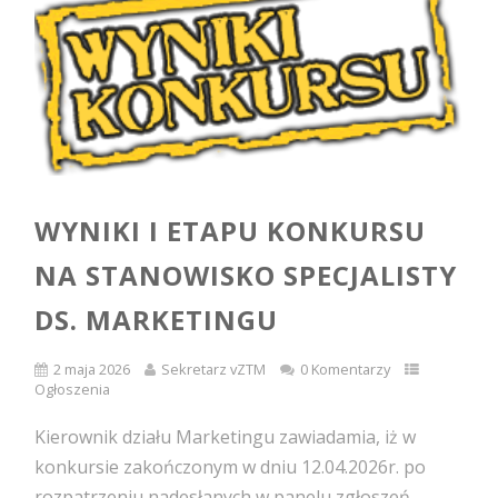
WYNIKI I ETAPU KONKURSU
NA STANOWISKO SPECJALISTY
DS. MARKETINGU
2 maja 2026
Sekretarz vZTM
0 Komentarzy
Ogłoszenia
Kierownik działu Marketingu zawiadamia, iż w
konkursie zakończonym w dniu 12.04.2026r. po
rozpatrzeniu nadesłanych w panelu zgłoszeń,