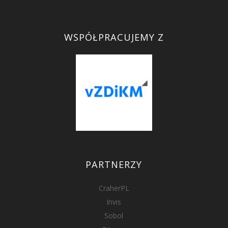
WSPÓŁPRACUJEMY Z
PARTNERZY
CraherPL
Invis
Sobol